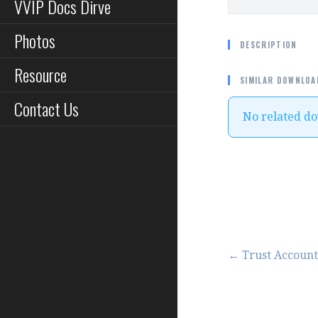
VVIP Docs Dirve
Photos
DESCRIPTION
Resource
SIMILAR DOWNLOA
Contact Us
No related d
Post
← Trust Account
navigation