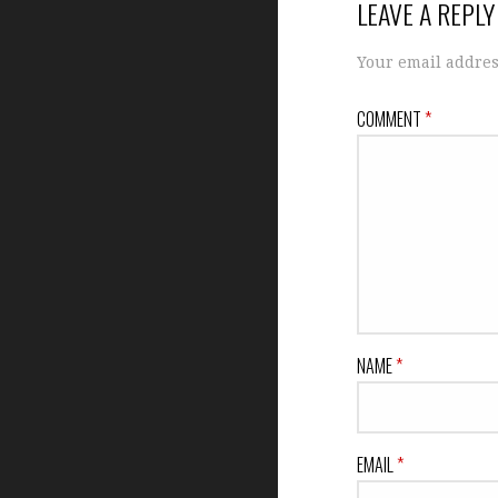
LEAVE A REPLY
Your email addres
COMMENT
*
NAME
*
EMAIL
*