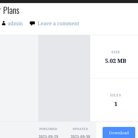
r Plans
admin
Leave a comment
SIZE
5.02 MB
FILES
1
PUBLISHED
UPDATED
Download
2021-09-29
2021-09-30