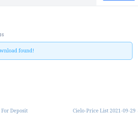
DS
ownload found!
 For Deposit
Cielo-Price List 2021-09-29