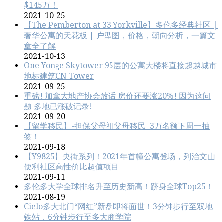
$145万！
2021-10-25
【The Pemberton at 33 Yorkville】多伦多经典社区 |
奢华公寓的天花板 | 户型图，价格，朝向分析，一篇文
章全了解
2021-10-13
One Yonge Skytower 95层的公寓大楼将直接超越城市
地标建筑CN Tower
2021-09-25
重磅! 加拿大地产协会放话 房价还要涨20%! 因为这问
题 多地已涨破记录!
2021-09-20
【留学移民】-担保父母祖父母移民 3万名额下周一抽
签！
2021-09-18
【Y9825】央街系列！2021年首幢公寓登场，列治文山
便利社区高性价比超值项目
2021-09-11
多伦多大学全球排名升至历史新高！跻身全球Top25！
2021-08-19
Cielo多大北门“网红”新盘即将面世！3分钟步行至双地
铁站，6分钟步行至多大商学院