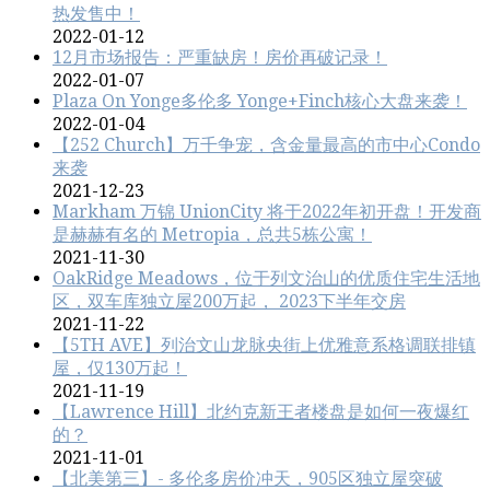
热发售中！
2022-01-12
12月市场报告：严重缺房！房价再破记录！
2022-01-07
Plaza On Yonge多伦多 Yonge+Finch核心大盘来袭！
2022-01-04
【252 Church】万千争宠，含金量最高的市中心Condo
来袭
2021-12-23
Markham 万锦 UnionCity 将于2022年初开盘！开发商
是赫赫有名的 Metropia，总共5栋公寓！
2021-11-30
OakRidge Meadows，位于列文治‬山的优质住宅生活地
区，双车库独立屋200万起， 2023下半年交房
2021-11-22
【5TH AVE】列治文山龙脉央街上优雅意系格调联排镇
屋，仅130万起！
2021-11-19
【Lawrence Hill】北约克新王者楼盘是如何一夜爆红
的？
2021-11-01
【北美第三】- 多伦多房价冲天，905区独立屋突破