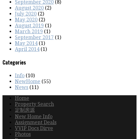
September 2020
(8)
August 2020
(2)
July 2020
(2)
May 2020
(2)
August 2019
(1)
March 2019
(1)
September 2017
(1)
May 2014
(1)
April 2014
(1)
Categories
Info
(10)
NewHome
(55)
News
(11)
Home
Property Search
定制房源
New Home Info
Assignment Deals
VVIP Docs Dirve
Photos