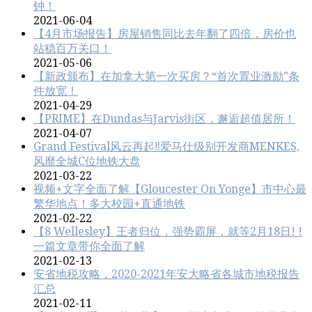
钟！
2021-06-04
【4月市场报告】房屋销售同比去年翻了四倍，房价也
站稳百万关口！
2021-05-06
【新政颁布】在加拿大第一次买房？“首次置业激励”条
件放宽！
2021-04-29
【PRIME】在Dundas与Jarvis街区，邂逅超值居所！
2021-04-07
Grand Festival风云再起‼️爱马仕级别开发商MENKES,
风靡全城C位地铁大盘
2021-03-22
视频+文字全面了解【Gloucester On Yonge】市中心最
繁华地点！多大校园+直通地铁
2021-02-22
【8 Wellesley】王者归位，强势霸屏，就等2月18日! !
一篇文章带你全面了解
2021-02-13
安省地税攻略，2020-2021年安大略省各城市地税报告
汇总
2021-02-11