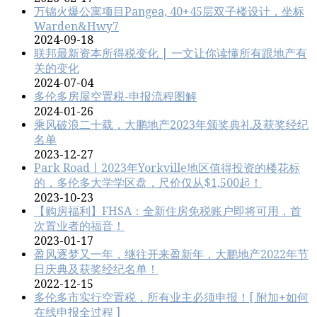
万锦火爆公寓项目Pangea, 40+45层双子楼设计，坐标
Warden&Hwy7
2024-09-18
联邦最新资本所得税变化 | 一文让你读懂所有跟地产有
关的变化
2024-07-04
多伦多房屋空置税-申报流程图解
2024-01-26
乘风破浪二十载，大鹏地产2023年颁奖典礼及获奖经纪
名单
2023-12-27
Park Road丨2023年Yorkville地区值得投资的楼花标
的，多伦多大学学区盘，尺价仅从$1,500起！
2023-10-23
【购房福利】FHSA：全新住房免税账户即将可用，首
次置业者的福音！
2023-01-17
盈风逐梦又一年，继往开来盈新年，大鹏地产2022年节
日庆典及获奖经纪名单！
2022-12-15
多伦多市实行空置税，所有业主必须申报！[ 附加+如何
在线申报全过程 ]