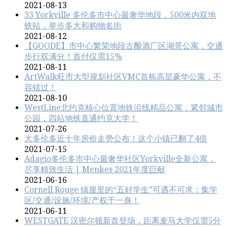
2021-08-13
33 Yorkville 多伦多市中心最奢华地段，500米内双地
铁站，举步多大和购物名街
2021-08-12
【GOODE】市中心繁荣地段古酿酒厂区湖景公寓，交通
步行双满分！首付仅需15%
2021-08-11
ArtWalk旺市大型规划社区VMC首栋高层豪华公寓，不
容错过！
2021-08-10
WestLine北约克核心位置地铁沿线精品公寓，紧邻城市
公园，四站地铁直通约克大学！
2021-07-26
大多伦多近十年房价走势公布！这个小镇已翻了4倍
2021-07-15
Adagio多伦多市中心最奢华社区Yorkville全新公寓，
尽享精致生活 | Menkes 2021年度巨献
2021-06-16
Cornell Rouge 镇屋里的“五好学生”可遇不可求：集学
区/交通/设施/环境/产权于一身！
2021-06-11
WESTGATE 汉密尔顿新盘登场，距离麦马大学仅需5分