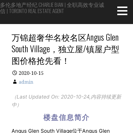
Skip
多伦多地产经纪 CHARLIE BIAN | 全职高效专业诚
信 | TORONTO REAL ESTATE AGENT
to
content
Top 1% 专家 | 20年房屋买卖投资经验
万锦超奢华名校名区Angus Glen
South Village，独立屋/镇屋户型
图价格抢先看！
2020-10-15
admin
（Last Updated On: 2020-10-24,内容持续更新
中）
楼盘信息简介
Angus Glen South Village位于Angus Glen