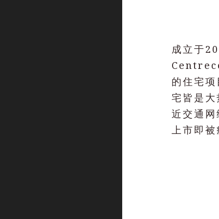
成立于2
Centr
的住宅项
宅皆是大
近交通网
上市即被