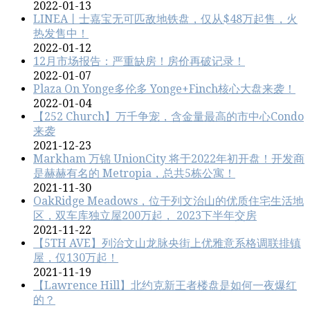
2022-01-13
LINEA丨士嘉宝无可匹敌地铁盘，仅从$48万起售，火
热发售中！
2022-01-12
12月市场报告：严重缺房！房价再破记录！
2022-01-07
Plaza On Yonge多伦多 Yonge+Finch核心大盘来袭！
2022-01-04
【252 Church】万千争宠，含金量最高的市中心Condo
来袭
2021-12-23
Markham 万锦 UnionCity 将于2022年初开盘！开发商
是赫赫有名的 Metropia，总共5栋公寓！
2021-11-30
OakRidge Meadows，位于列文治‬山的优质住宅生活地
区，双车库独立屋200万起， 2023下半年交房
2021-11-22
【5TH AVE】列治文山龙脉央街上优雅意系格调联排镇
屋，仅130万起！
2021-11-19
【Lawrence Hill】北约克新王者楼盘是如何一夜爆红
的？