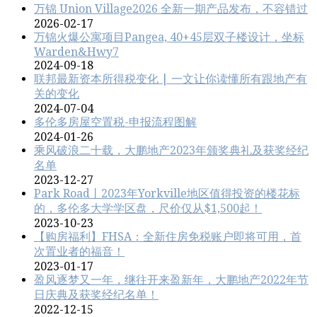
万锦 Union Village2026 全新一期产品发布，不容错过
2026-02-17
万锦火爆公寓项目Pangea, 40+45层双子楼设计，坐标
Warden&Hwy7
2024-09-18
联邦最新资本所得税变化 | 一文让你读懂所有跟地产有
关的变化
2024-07-04
多伦多房屋空置税-申报流程图解
2024-01-26
乘风破浪二十载，大鹏地产2023年颁奖典礼及获奖经纪
名单
2023-12-27
Park Road丨2023年Yorkville地区值得投资的楼花标
的，多伦多大学学区盘，尺价仅从$1,500起！
2023-10-23
【购房福利】FHSA：全新住房免税账户即将可用，首
次置业者的福音！
2023-01-17
盈风逐梦又一年，继往开来盈新年，大鹏地产2022年节
日庆典及获奖经纪名单！
2022-12-15