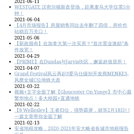
2021-06-11
WESTGATE 汉密尔顿新盘登场，距离麦马大学仅需5分
钟！
2021-06-04
【4月市场报告】房屋销售同比去年翻了四倍，房价也
站稳百万关口！
2021-05-06
【新政颁布】在加拿大第一次买房？“首次置业激励”条
件放宽！
2021-04-29
【PRIME】在Dundas与Jarvis街区，邂逅超值居所！
2021-04-07
Grand Festival风云再起‼️爱马仕级别开发商MENKES,
风靡全城C位地铁大盘
2021-03-22
视频+文字全面了解【Gloucester On Yonge】市中心最
繁华地点！多大校园+直通地铁
2021-02-22
【8 Wellesley】王者归位，强势霸屏，就等2月18日! !
一篇文章带你全面了解
2021-02-13
安省地税攻略，2020-2021年安大略省各城市地税报告