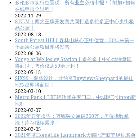
多伦多市实行空置税，所有业主必须申报！[ 附加+如何
在线申报全过程 ]
2022-11-29
8 ELM｜两大王牌开发商共同打造多伦多正中心央街极
品公寓！
2022-08-18
South Forest Hill丨森林山核心正中位置：30年来第一
个高层公寓项目即将发售！
2022-06-06
Yonge at Wellesley Station丨多伦多市中心地铁盘即
将面世，售价仅从59余万起！
2022-05-15
SIX99丨奢华设计，北约克Bayview/Sheppard的最佳
地铁盘即将面世！
2022-03-10
Metro Park丨LRT轻轨就在家门口，中城区Eglinton新
地标
2022-02-07
2022年开年报告：万锦独立屋破200万，房价指数暴
涨！库存继续紧张！
2022-02-05
2021年度HomeLife Landmark大鹏地产获奖经纪名单