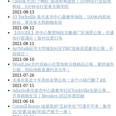
Cielo多大北门“网红”新盘即将面世！3分钟步行至双地
铁站，6分钟步行至多大商学院
2021-08-13
33 Yorkville 多伦多市中心最奢华地段，500米内双地
铁站，举步多大和购物名街
2021-08-12
【GOODE】市中心繁荣地段古酿酒厂区湖景公寓，交通
步行双满分！首付仅需15%
2021-08-11
ArtWalk旺市大型规划社区VMC首栋高层豪华公寓，不
容错过！
2021-08-10
WestLine北约克核心位置地铁沿线精品公寓，紧邻城市
公园，四站地铁直通约克大学！
2021-07-26
大多伦多近十年房价走势公布！这个小镇已翻了4倍
2021-07-15
Adagio多伦多市中心最奢华社区Yorkville全新公寓，
尽享精致生活 | Menkes 2021年度巨献
2021-06-16
Cornell Rouge 镇屋里的“五好学生”可遇不可求：集学
区/交通/设施/环境/产权于一身！