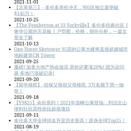
2021-11-01
【北美第三】- 多伦多房价冲天，905区独立屋突破
$145万！
2021-10-25
【The Pemberton at 33 Yorkville】多伦多经典社区 |
奢华公寓的天花板 | 户型图，价格，朝向分析，一篇文
章全了解
2021-10-13
One Yonge Skytower 95层的公寓大楼将直接超越城市
地标建筑CN Tower
2021-09-25
重磅! 加拿大地产协会放话 房价还要涨20%! 因为这问
题 多地已涨破记录!
2021-09-20
【留学移民】-担保父母祖父母移民 3万名额下周一抽
签！
2021-09-18
【Y9825】央街系列！2021年首幢公寓登场，列治文山
便利社区高性价比超值项目
2021-09-11
多伦多大学全球排名升至历史新高！跻身全球Top25！
2021-08-19