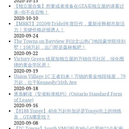
2020-10-13
【独立屋合集】想要或者准备在GTA买独立屋的请看过
来~你不会后悔！
2020-10-10
【MRKT】2020年Tridel年度巨作，重新诠释都市新活
力！关键价格还很诱人！
2020-09-24
The Towns on Bayview 列治文山热门地段豪华联排别
墅！108万起，出门即是森林氧吧！
2020-09-22
Victory Green 镇屋加独立屋的万锦住宅社区，绿化围
绕的黄金学区房！
2020-09-19
Union Village 1C 王者归来！万锦的黄金地段镇屋，79
万起，位于Kennedy/16th Ave
2020-09-18
逐条解读《安省标准租约》(Ontario Standard Form
of Lease)
2020-09-16
【8188 Yonge】40余万起外加还是Yonge街上的地铁
盘，GTA哪里找？
2020-09-08
【TC Towns】South VMC(旺市)中心位置的22个私密