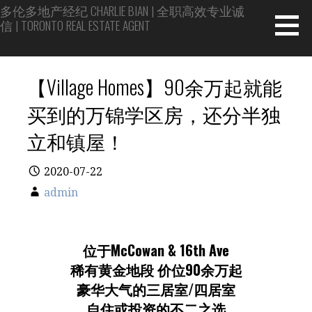
Skip
多伦多地产经纪 CHARLIE BIAN | 全职高效专业诚
信 | TORONTO REAL ESTATE AGENT
to
content
Top 1% 专家 | 20年房屋买卖投资经验
【Village Homes】90余万起就能
买到的万锦学区房，还分半独
立和镇屋！
2020-07-22
admin
位于McCowan & 16th Ave
稀有黄金地段 价位90余万起
豪华大气的三居室/四居室
自住或投资的不二之选