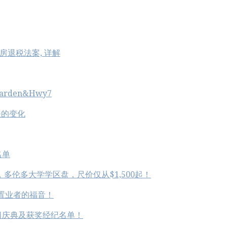
房退税法案, 详解
rden&Hwy7
关的变化
名单
花标的，多伦多大学学区盘，尺价仅从$1,500起！
置业者的福音！
日庆典及获奖经纪名单！