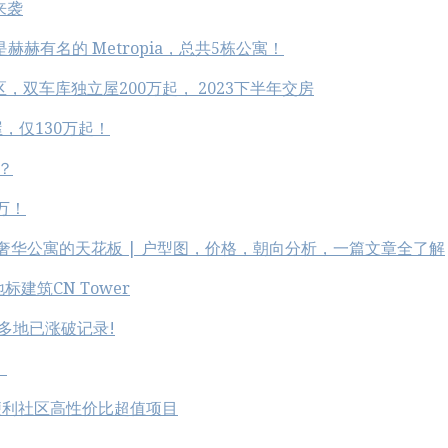
来袭
发商是赫赫有名的 Metropia，总共5栋公寓！
地区，双车库独立屋200万起， 2023下半年交房
，仅130万起！
的？
万！
多经典社区 | 奢华公寓的天花板 | 户型图，价格，朝向分析，一篇文章全了解
地标建筑CN Tower
 多地已涨破记录!
！
山便利社区高性价比超值项目