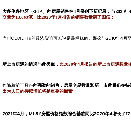
GTA
4
2020
大多伦多地区（
）的房屋销售在
月份创下新纪录，与
年
交量为
13,663
笔，
比
2020
年
4
月
报告的
销售数量翻了四倍：
COVID-19
2010
4
当时
的经济影响可以说是最糟糕的。那么与
年
月
新上市房源的情况与此类似，
比2020年4月报告的新上市房源数量
伴随着前三月份
的强劲的销售，房屋交易数量和新上市数量仍在持
因为人口的持续增长将是重要的因素。
2021
4
MLS®
2020
4
17
年
月，
房屋价格指数综合基准同比
年
增长了