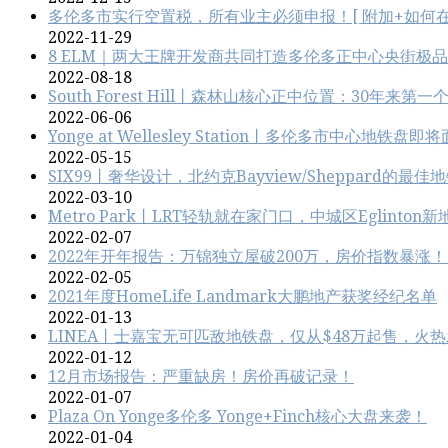
多伦多市实行空置税，所有业主必须申报！[ 附加+如何在
2022-11-29
8 ELM｜两大王牌开发商共同打造多伦多正中心央街极
2022-08-18
South Forest Hill丨森林山核心正中位置：30年
2022-06-06
Yonge at Wellesley Station丨多伦多市中心地
2022-05-15
SIX99丨奢华设计，北约克Bayview/Sheppard的最
2022-03-10
Metro Park丨LRT轻轨就在家门口，中城区Eglinton新
2022-02-07
2022年开年报告：万锦独立屋破200万，房价指数暴涨
2022-02-05
2021年度HomeLife Landmark大鹏地产获奖经纪名单
2022-01-13
LINEA丨士嘉宝无可匹敌地铁盘，仅从$48万起售，火
2022-01-12
12月市场报告：严重缺房！房价再破记录！
2022-01-07
Plaza On Yonge多伦多 Yonge+Finch核心大盘来袭！
2022-01-04