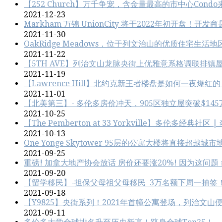
【252 Church】万千争宠，含金量最高的市中心Condo
2021-12-23
Markham 万锦 UnionCity 将于2022年初开盘！开
2021-11-30
OakRidge Meadows，位于列文治‬山的优质住宅生活
2021-11-22
【5TH AVE】列治文山龙脉央街上优雅意系格调联排镇屋
2021-11-19
【Lawrence Hill】北约克新王者楼盘是如何一夜爆红
2021-11-01
【北美第三】- 多伦多房价冲天，905区独立屋突破$145
2021-10-25
【The Pemberton at 33 Yorkville】多伦
2021-10-13
One Yonge Skytower 95层的公寓大楼将直接超越城市
2021-09-25
重磅! 加拿大地产协会放话 房价还要涨20%! 因为这问题
2021-09-20
【留学移民】-担保父母祖父母移民 3万名额下周一抽签
2021-09-18
【Y9825】央街系列！2021年首幢公寓登场，列治文
2021-09-11