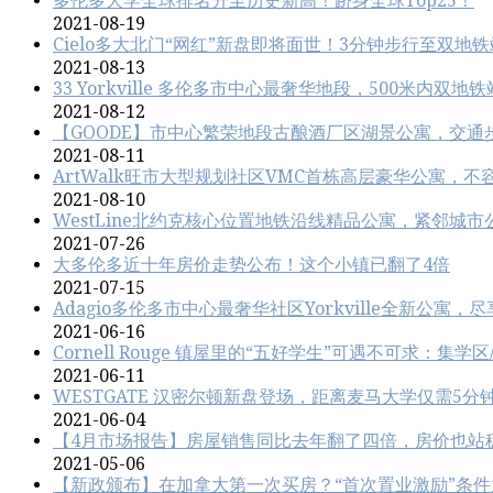
多伦多大学全球排名升至历史新高！跻身全球Top25！
2021-08-19
Cielo多大北门“网红”新盘即将面世！3分钟步行至双地
2021-08-13
33 Yorkville 多伦多市中心最奢华地段，500米内
2021-08-12
【GOODE】市中心繁荣地段古酿酒厂区湖景公寓，交通
2021-08-11
ArtWalk旺市大型规划社区VMC首栋高层豪华公寓，不
2021-08-10
WestLine北约克核心位置地铁沿线精品公寓，紧邻城
2021-07-26
大多伦多近十年房价走势公布！这个小镇已翻了4倍
2021-07-15
Adagio多伦多市中心最奢华社区Yorkville全新公寓，尽享
2021-06-16
Cornell Rouge 镇屋里的“五好学生”可遇不可求：集学
2021-06-11
WESTGATE 汉密尔顿新盘登场，距离麦马大学仅需5分
2021-06-04
【4月市场报告】房屋销售同比去年翻了四倍，房价也站
2021-05-06
【新政颁布】在加拿大第一次买房？“首次置业激励”条件