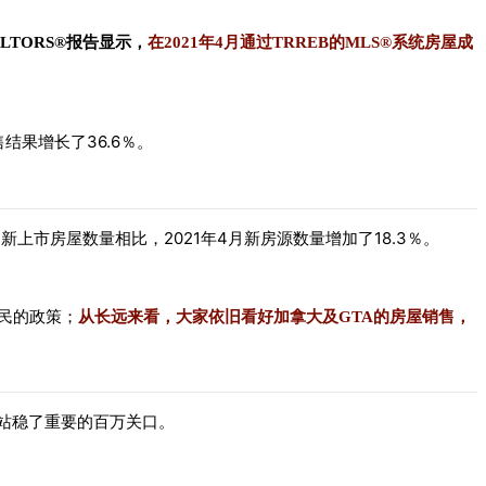
ALTORS®
报告显示，
在
2021
年
4
月通过
TRREB
的
MLS®
系统
房屋成
36.6
售结果增长了
％。
2021
4
18.3
均新上市房屋数量相比，
年
月新房源数量增加了
％。
民的政策；
从长远来看，大家依旧看好加拿大及GTA的房屋销售，
站稳了重要的百万关口。