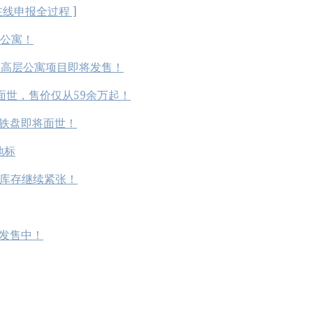
线申报全过程 ]
品公寓！
来第一个高层公寓项目即将发售！
铁盘即将面世，售价仅从59余万起！
佳地铁盘即将面世！
地标
！库存继续紧张！
热发售中！