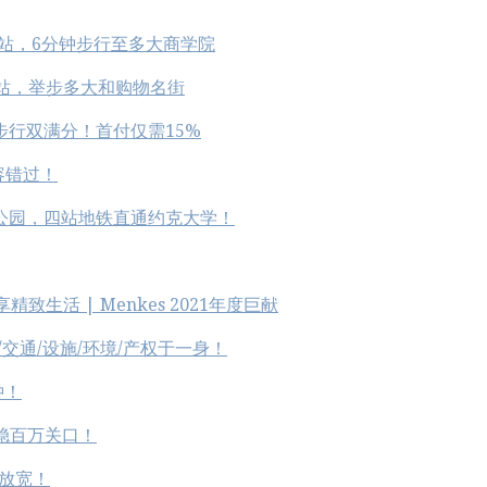
铁站，6分钟步行至多大商学院
双地铁站，举步多大和购物名街
步行双满分！首付仅需15%
容错过！
市公园，四站地铁直通约克大学！
精致生活 | Menkes 2021年度巨献
区/交通/设施/环境/产权于一身！
钟！
稳百万关口！
放宽！