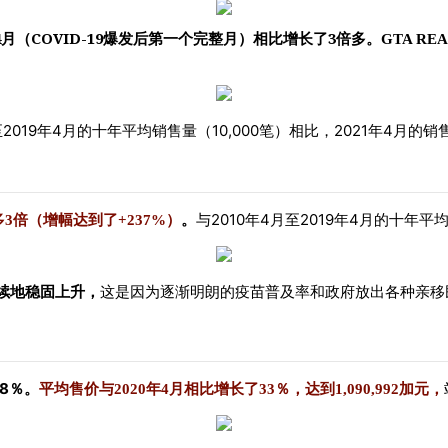
4
COVID-19
3
月（
爆发后第一个完整月）相比增长
了
倍多
。
GTA RE
2019
4
10,000
2021
4
至
年
月的十年平均销售量（
笔）相比，
年
月的销
2010
4
2019
4
多3倍（增幅达到了+237%）
。
与
年
月至
年
月的十年平
续地稳固上升，
这是因为逐渐明朗的疫苗普及率和政府放出各种亲移
.8
％。
平均售价与2020年4月相比增长了33％，达到1,090,992
加元，