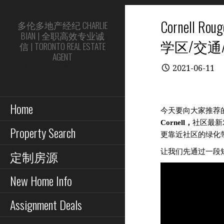
Skip
to
Cornel
多伦多地产经纪 CHARLIE
content
BIAN | 全职高效专业诚
学区/交通
信 | TORONTO REAL ESTATE
AGENT
Top 1% 专家 | 20年房屋买卖投
2021-06-11
资经验
Home
今天要向大家推荐
Cornell，
社区最新
Property Search
更靠近社区的绿化
定制房源
让我们先通过一段
New Home Info
Assignment Deals