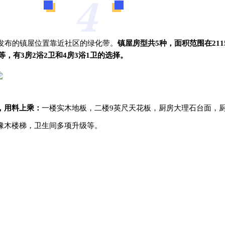
4
uge本期发布的镇屋位置靠近社区的绿化带。
镇屋房型共5种，面积范围在211
尺不等，有3房2浴2卫和4房3浴1卫的选择。
，用料上乘：
一楼实木地板，二楼9英尺天花板，厨房大理石台面，
橡木楼梯，卫生间多项升级等。