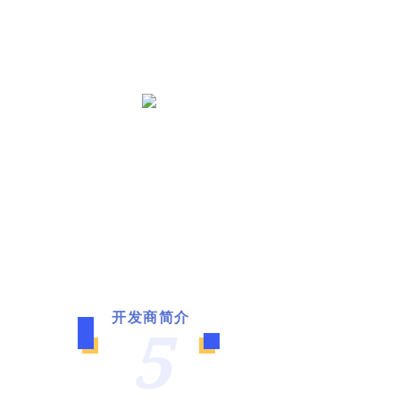
开发商简介
5