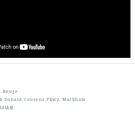
 Rouge
 Donald Cousens Pkwy, Markham
ld镇屋