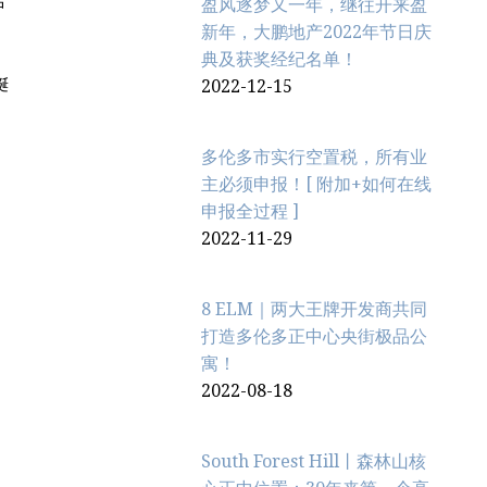
盈风逐梦又一年，继往开来盈
中
新年，大鹏地产2022年节日庆
典及获奖经纪名单！
2022-12-15
蜒
多伦多市实行空置税，所有业
主必须申报！[ 附加+如何在线
申报全过程 ]
2022-11-29
8 ELM｜两大王牌开发商共同
打造多伦多正中心央街极品公
寓！
2022-08-18
，
South Forest Hill丨森林山核