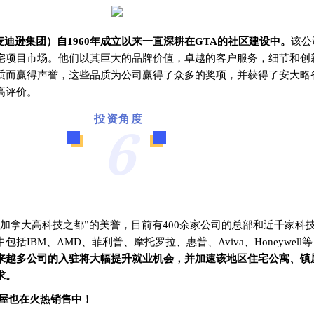
oup（麦迪逊集团）自1960年成立以来一直深耕在GTA的社区建设中。
该公
宅项目市场。
他们以其巨大的品牌价值，卓越的客户服务，细节和创
质而赢得声誉，这些品质为公司赢得了众多的奖项，并获得了安大略
高评价。
投资角度
6
拥有“加拿大高科技之都”的美誉，目前有400余家公司的总部和近千家科
括IBM、AMD、菲利普、摩托罗拉、惠普、Aviva、Honeywell等
来越多公司的入驻将大幅提升就业机会，并加速该地区住宅公寓、镇
求。
独立屋也在火热销售中！