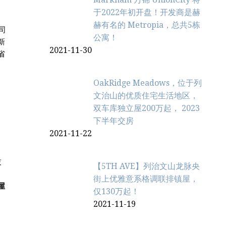
于2022年初开盘！开发商是赫
赫有名的 Metropia，总共5栋
司
公寓！
新
2021-11-30
省
OakRidge Meadows，位于列
文治‬山的优质住宅生活地区，
双车库独立屋200万起， 2023
下半年交房
2021-11-22
技
【5TH AVE】列治文山龙脉央
街上优雅意系格调联排镇屋，
屋
仅130万起！
2021-11-19