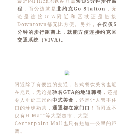
最近的Finch地铁站只需
短短5分钟步行路
程
，而旁边就是
北约克Go Station
，无
论是连接GTA附近和区域还是链接
Downtown都无比方便。另外，
在仅仅5
分钟的步行距离上，就能方便连接约克区
交通系统（VIVA)。
附近除了有便捷的交通，各式餐饮美食也近
在咫尺，无论是
驰名GTA的地道韩餐
，还是
令人垂延三尺的
中式美食
，还是让人管不住
口的珍珠奶茶，
通通都在家门口
！而附近不
仅有H Mart等大型超市，大型
Centerpoint Mall也只有短短一公里的距
离。