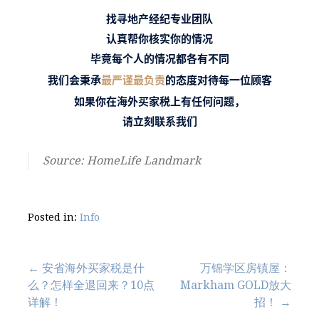
找寻地产经纪专业团队
认真帮你核实你的情况
毕竟每个人的情况都各有不同
我们会秉承
最严谨最负责
的态度对待每一位顾客
如果你在海外买家税上有任何问题，
请立刻联系我们
Source: HomeLife Landmark
Posted in:
Info
Post
← 安省海外买家税是什
万锦学区房镇屋：
么？怎样全退回来？10点
Markham GOLD放大
navigation
详解！
招！ →