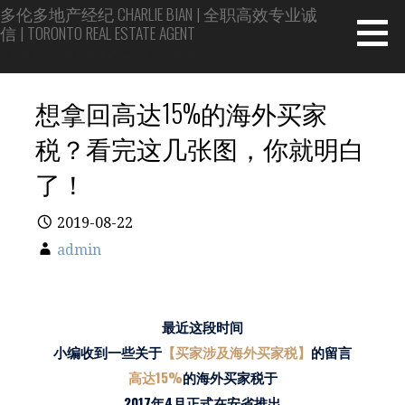
Skip
多伦多地产经纪 CHARLIE BIAN | 全职高效专业诚
信 | TORONTO REAL ESTATE AGENT
to
content
Top 1% 专家 | 20年房屋买卖投资经验
想拿回高达15%的海外买家
税？看完这几张图，你就明白
了！
2019-08-22
admin
最近这段时间
小编收到一些关于
【买家
涉及海外买家税】
的留言
高达15%
的海外买家税于
2017年4月正式在安省推出