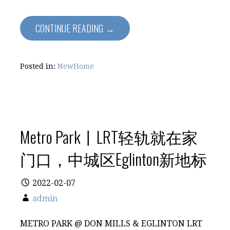
CONTINUE READING →
Posted in:
NewHome
Metro Park丨LRT轻轨就在家
门口，中城区Eglinton新地标
2022-02-07
admin
METRO PARK @ DON MILLS & EGLINTON LRT