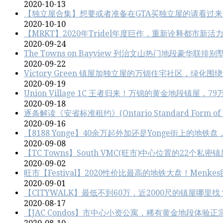
2020-10-13
【独立屋合集】想要或者准备在GTA买独立屋的请看过来
2020-10-10
【MRKT】2020年Tridel年度巨作，重新诠释都市新
2020-09-24
The Towns on Bayview 列治文山热门地段豪华
2020-09-22
Victory Green 镇屋加独立屋的万锦住宅社区，绿化
2020-09-19
Union Village 1C 王者归来！万锦的黄金地段镇屋，79万起
2020-09-18
逐条解读《安省标准租约》(Ontario Standard Form of L
2020-09-16
【8188 Yonge】40余万起外加还是Yonge街上的地铁
2020-09-08
【TC Towns】South VMC(旺市)中心位置的22个
2020-09-02
旺市【Festival】2020性价比最高的地铁大盘！Menk
2020-09-01
【CITYWALK】最低不到60万，近2000尺的镇屋哪里找？P
2020-08-17
【JAC Condos】市中心小资公寓，稀有黄金地段体验正