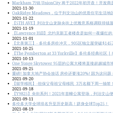
Markham 万锦 UnionCity 将于2022年初开盘！开
2021-11-30
OakRidge Meadows，位于列文治‬山的优质住宅生活
2021-11-22
【5TH AVE】列治文山龙脉央街上优雅意系格调联排镇屋
2021-11-19
【Lawrence Hill】北约克新王者楼盘是如何一夜爆红
2021-11-01
【北美第三】- 多伦多房价冲天，905区独立屋突破$145
2021-10-25
【The Pemberton at 33 Yorkville】多伦
2021-10-13
One Yonge Skytower 95层的公寓大楼将直接超越城市
2021-09-25
重磅! 加拿大地产协会放话 房价还要涨20%! 因为这问题
2021-09-20
【留学移民】-担保父母祖父母移民 3万名额下周一抽签
2021-09-18
【Y9825】央街系列！2021年首幢公寓登场，列治文
2021-09-11
多伦多大学全球排名升至历史新高！跻身全球Top25！
2021-08-19