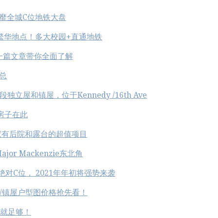
S,风靡全城C位地铁大盘
中心最繁华地点！多大校园+直通地铁
! 一篇文章带你全面了解
汇总
段独立屋和镇屋，位于Kennedy /16th Ave
的房子在此
个家家有后院和露台的超值项目
or Mackenzie东北角
心绝对C位， 2021年年初将强势来袭
，独立屋/镇屋户型图价格抢先看！
就足够！