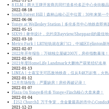
2022-11-29
8 ELM｜两大王牌开发商共同打造多伦多正中心央街极
2022-08-18
South Forest Hill丨森林山核心正中位置：30年
2022-06-06
Yonge at Wellesley Station丨多伦多市中心地
2022-05-15
SIX99丨奢华设计，北约克Bayview/Sheppard的最
2022-03-10
Metro Park丨LRT轻轨就在家门口，中城区Eglinton新
2022-02-07
2022年开年报告：万锦独立屋破200万，房价指数暴涨
2022-02-05
2021年度HomeLife Landmark大鹏地产获奖经纪名单
2022-01-13
LINEA丨士嘉宝无可匹敌地铁盘，仅从$48万起售，火
2022-01-12
12月市场报告：严重缺房！房价再破记录！
2022-01-07
Plaza On Yonge多伦多 Yonge+Finch核心大盘来袭！
2022-01-04
【252 Church】万千争宠，含金量最高的市中心Condo
2021-12-23