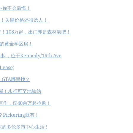
~你不会后悔！
活力！关键价格还很诱人！
联排别墅！108万起，出门即是森林氧吧！
围绕的黄金学区房！
，位于Kennedy/16th Ave
ease)
盘，GTA哪里找？
私密镇屋！步行可至地铁站
es巨作，仅40余万起抢购！
ickering就有！
宗的多伦多市中心生活 !