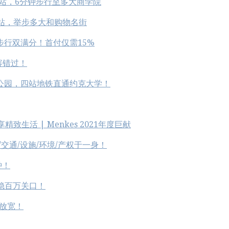
铁站，6分钟步行至多大商学院
双地铁站，举步多大和购物名街
步行双满分！首付仅需15%
容错过！
市公园，四站地铁直通约克大学！
精致生活 | Menkes 2021年度巨献
区/交通/设施/环境/产权于一身！
钟！
稳百万关口！
放宽！