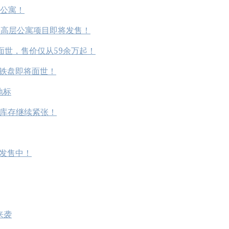
品公寓！
来第一个高层公寓项目即将发售！
铁盘即将面世，售价仅从59余万起！
佳地铁盘即将面世！
地标
！库存继续紧张！
热发售中！
来袭