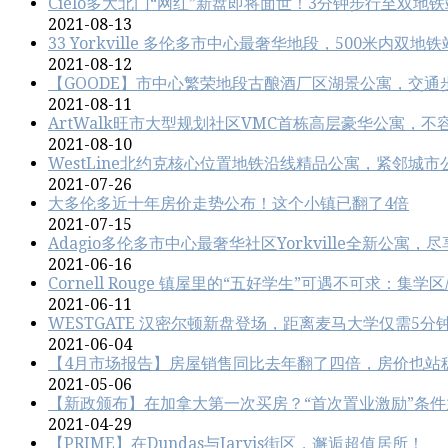
Cielo多大北门“网红”新盘即将面世！3分钟步行至双地
2021-08-13
33 Yorkville 多伦多市中心最奢华地段，500米内
2021-08-12
【GOODE】市中心繁荣地段古酿酒厂区湖景公寓，交通
2021-08-11
ArtWalk旺市大型规划社区VMC首栋高层豪华公寓，不
2021-08-10
WestLine北约克核心位置地铁沿线精品公寓，紧邻城
2021-07-26
大多伦多近十年房价走势公布！这个小镇已翻了4倍
2021-07-15
Adagio多伦多市中心最奢华社区Yorkville全新公寓，尽享
2021-06-16
Cornell Rouge 镇屋里的“五好学生”可遇不可求：集学
2021-06-11
WESTGATE 汉密尔顿新盘登场，距离麦马大学仅需5分
2021-06-04
【4月市场报告】房屋销售同比去年翻了四倍，房价也站
2021-05-06
【新政颁布】在加拿大第一次买房？“首次置业激励”条件
2021-04-29
【PRIME】在Dundas与Jarvis街区，邂逅超值居所！