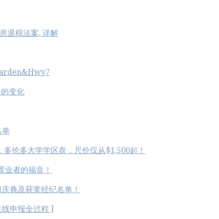
房退税法案, 详解
rden&Hwy7
关的变化
名单
花标的，多伦多大学学区盘，尺价仅从$1,500起！
置业者的福音！
日庆典及获奖经纪名单！
线申报全过程 ]