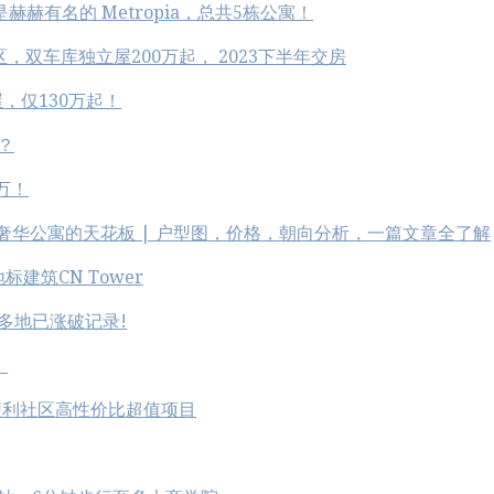
发商是赫赫有名的 Metropia，总共5栋公寓！
地区，双车库独立屋200万起， 2023下半年交房
，仅130万起！
的？
万！
多经典社区 | 奢华公寓的天花板 | 户型图，价格，朝向分析，一篇文章全了解
地标建筑CN Tower
 多地已涨破记录!
！
山便利社区高性价比超值项目