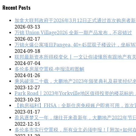
Recent Posts
加拿大联邦政府于2026年3月12日正式通过首次购房者新
2026-03-13
万锦 Union Village2026 全新一期产品发布，不容错过
2026-02-17
万锦火爆公寓项目Pangea, 40+45层双子楼设计，坐标Wa
2024-09-18
联邦最新资本所得税变化 | 一文让你读懂所有跟地产有
2024-07-04
多伦多房屋空置税-申报流程图解
2024-01-26
乘风破浪二十载，大鹏地产2023年颁奖典礼及获奖经纪
2023-12-27
Park Road丨2023年Yorkville地区值得投资的楼
2023-10-23
【购房福利】FHSA：全新住房免税账户即将可用，首次
2023-01-17
盈风逐梦又一年，继往开来盈新年，大鹏地产2022年节
2022-12-15
多伦多市实行空置税，所有业主必须申报！[ 附加+如何在