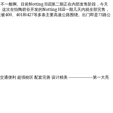
般啊。目前Notting Hill第二期正在内部发售阶段，今天
。这次在怡陶碧谷开发的Notting Hill一期几天内就全部完售，
叉处，更是被400、401和427等多条主要高速公路围绕。出门即是73路公
绝佳地段： 交通便利 超强校区 配套完善 设计精美 ——————第一大亮