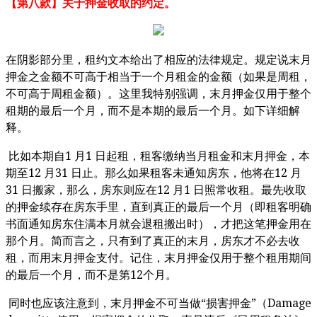
【第八款】关于押金收取的约定。
在阴影部分里，租约文本给出了相应的法律规定。
规定说末月
押金之金额不可高于相当于一个月租金的金额（如果是周租，
不可高于周租金额）。
这里我特别强调，末月押金仅用于整个
租期的最后一个月，而不是本期的最后一个月。
如下详细解
释。
1
1
比如本期自
月
日起租，租客缴纳当月租金和末月押金，本
12
31
12
期至
月
日止。那么如果租客未通知房东，他将在
月
31
12
1
日搬家，那么，房东则应在
月
日照常收租。最先收取
的押金续存在房东手里，直到真正的最后一个月（即租客明确
书面通知房东住满本月就会退租搬出时），才把这笔押金用在
那个月。简而言之，只有到了真正的末月，房东才不必去收
租，而用末月押金支付。记住，末月押金仅用于整个租用期间
12
的最后一个月，而不是第
个月。
“
”
Damage
同时也应该注意到，末月押金不可当做
损害押金
（