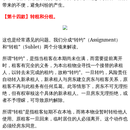
带来的不便，避免纠纷的产生。
【
第十四款】转租和分租。
“
”
Assignment
这也是经常遇见的问题。我们分成
转约
（
）
“
”
Sublet
和
转租
（
）两个分项来解读。
“
”
所谓
转约
，是指当租客在本期尚未住满，而需要提前离开
时，租客有完全的义务，为本出租物业寻找一个接替的承租
“
”
人，以转去未完成的租约，故称
转约
。一旦转约，风险责任
自动转入新承租人，新承租人与房东建立房东与租客关系，原
租客不再与此租务有任何瓜葛。此等情形下，房东不可无理拒
绝，但有权审核这个具体的新承租人。一旦房东无理拒绝，或
者不予理睬，可导致原约解除。
“
”
所谓
转租
是指租客短期不在本地，而将本物业暂时转给他人
使用。原租客一旦回来，临时居住的人必须离开。这个动作也
必须经房东同意。