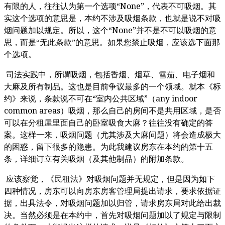
“None”
有限的人，往往认为第一个选项
，代表不可吸烟。其
实这个选项的意思是，本约不涉及吸烟条款，也就是说不对吸
“None”
烟问题加以规定。所以，这个
并不是不可以吸烟的意
思，而是“无此条款”的意思。如果您禁止吸烟，应该选下面那
个选项。
司法实践中，所谓吸烟，包括香烟、烟草、雪茄、电子烟和
大麻及所有制品。这也是目前争议最多的一个领域。就本《标
“
”
any indoor
约》来说，条款说不可在
室内公共区域
（
common areas
）吸烟，那么自己的房间不是共用区域，是否
可以在分租屋里面自己的卧室吸食大麻？往往没有确定的答
案。这样一来，吸烟问题（尤其涉及大麻问题）将会造成极大
的困惑，留下很多的隐患。为此我建议房东在本约的第十五
条，详细订立有关吸烟（及其他制品）的附加条款。
应该察觉，《民租法》对吸烟问题并无规定，但是因为如下
四种情况，房东可以向房东房客管理局提出请求，要求依据证
据，出具法令，对吸烟问题加以归管，请求房东局对此给出裁
决。当然必须是在本约中，首先对吸烟问题加以了规定与限制