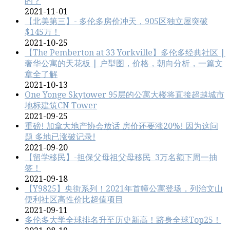
的？
2021-11-01
【北美第三】- 多伦多房价冲天，905区独立屋突破
$145万！
2021-10-25
【The Pemberton at 33 Yorkville】多伦多经典社区 |
奢华公寓的天花板 | 户型图，价格，朝向分析，一篇文
章全了解
2021-10-13
One Yonge Skytower 95层的公寓大楼将直接超越城市
地标建筑CN Tower
2021-09-25
重磅! 加拿大地产协会放话 房价还要涨20%! 因为这问
题 多地已涨破记录!
2021-09-20
【留学移民】-担保父母祖父母移民 3万名额下周一抽
签！
2021-09-18
【Y9825】央街系列！2021年首幢公寓登场，列治文山
便利社区高性价比超值项目
2021-09-11
多伦多大学全球排名升至历史新高！跻身全球Top25！