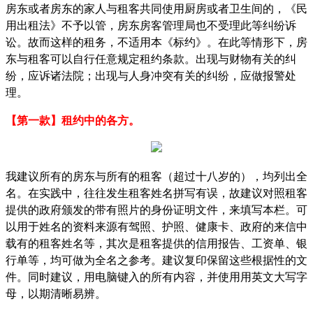
房东或者房东的家人与租客共同使用厨房或者卫生间的，《民
用出租法》不予以管，房东房客管理局也不受理此等纠纷诉
讼。故而这样的租务，不适用本《标约》。在此等情形下，房
东与租客可以自行任意规定租约条款。出现与财物有关的纠
纷，应诉诸法院；出现与人身冲突有关的纠纷，应做报警处
理。
【第一款】
租约中的各方。
我建议所有的房东与所有的租客（超过十八岁的），均列出全
名。
在实践中，往往发生租客姓名拼写有误，故建议对照租客
提供的政府颁发的带有照片的身份证明文件，来填写本栏。
可
以用于姓名的资料来源有驾照、护照、健康卡、政府的来信中
载有的租客姓名等，其次是租客提供的信用报告、工资单、银
行单等，均可做为全名之参考。
建议复印保留这些根据性的文
件。
同时建议，用电脑键入的所有内容，并使用用英文大写字
母，以期清晰易辨。