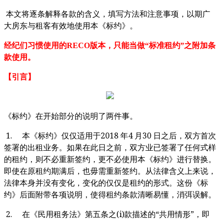
本文将逐条解释各款的含义，填写方法和注意事项，以期广
大房东与租客有效地使用本《标约》。
经纪们习惯使用的RECO版本，只能当做“标准租约”之附加条
款使用。
【引言】
《标约》在开始部分的说明了两件事。
1.
2018
4
30
本《标约》仅仅适用于
年
月
日之后，双方首次
签署的出租业务。如果在此日之前，双方业已签署了任何式样
的租约，则不必重新签约，更不必使用本《标约》进行替换。
即使在原租约期满后，也毋需重新签约。从法律含义上来说，
法律本身并没有变化，变化的仅仅是租约的形式。这份《标
约》后面附带各项说明，使得租约条款清晰易懂，消弭误解。
2.
(i)
“
”
在《民用租务法》第五条之
款描述的
共用情形
，即