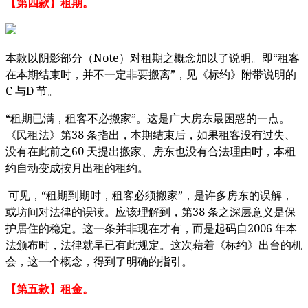
【第四款】租期。
Note
“
本款以阴影部分（
）对租期之概念加以了说明。即
租客
”
在本期结束时，并不一定非要搬离
，见《标约》附带说明的
C
D
与
节。
“
”
租期已满，租客不必搬家
。这是广大房东最困惑的一点。
38
《民租法》第
条指出，本期结束后，如果租客没有过失、
60
没有在此前之
天提出搬家、房东也没有合法理由时，本租
约自动变成按月出租的租约。
“
”
可见，
租期到期时，租客必须搬家
，是许多房东的误解，
38
或坊间对法律的误读。应该理解到，第
条之深层意义是保
2006
护居住的稳定。这一条并非现在才有，而是起码自
年本
法颁布时，法律就早已有此规定。这次藉着《标约》出台的机
会，这一个概念，得到了明确的指引。
【第五款】租金。