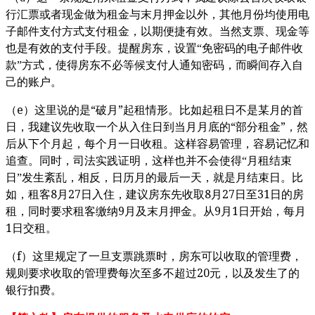
行汇票或者现金做为租金与末月押金以外，其他月份均使用电
子邮件支付方式支付租金，以期便捷有效。当然支票、现金等
也是有效的支付手段。提醒房东，设置“免密码的电子邮件收
款”方式，使得房东不必等候支付人通知密码，而瞬间存入自
己的账户。
e
“
”
（
）这里说的是
破月
起租情形。比如起租日不是某月的首
“
”
日，我建议先收取一个从入住日到当月月底的
部分租金
，然
后从下个月起，每个月一日收租。这样容易管理，容易记忆和
追查。同时，司法实践证明，这样也并不会使得“月租结束
日”发生紊乱，相反，日历月的最后一天，就是月结束日。比
8
27
8
27
31
如，租客
月
日入住，建议房东先收取
月
日至
日的房
9
9
1
租，同时要求租客缴纳
月及末月押金。从
月
日开始，每月
1
日交租。
f
（
）这里规定了一旦支票跳票时，房东可以收取的管理费，
20
规则要求收取的管理费每次至多不超过
元，以及发生了的
银行扣费。