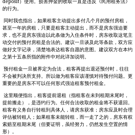
deposit
）使用。损害押金的收取一直是违反《民用租务法》
的行为。
同时我也指出，如果租客主动提出多付几个月的预付房租，
甚至一年的房租，只要是租客主动提出，而不是房东强迫要
求，也不是房东强迫以此条做为入住条件时，房东收取这笔主
动交付的预付房租是合法的。建议一旦谈及此等条款，双方应
做好文字记录，清楚地表达租客自愿的意图。建议双方在本约
之第十五条所指的附件中对此详加说明。
预付租金一旦被界定为合法，租客再提出退还预付时，往往
不会被判决所支持。所以做为租客应该谨慎对待预付问题。更
重要的是房东不可以任何形式强迫租客预付租金。
这里顺便指出，租客提前退租（指租客在未到租期末尾时，
提前搬走），是违约行为。任何合法收取的租金将不获退回。
租客有义务自行转租到具体人，请房东获准；房东应及时合理
评估被转租人；如果租客未能转租，而一走了之的，房东有权
索赔至租期末尾（但要证明，虽经努力，仍然发生空置的情
形）。