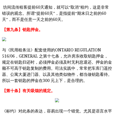
60
坊间流传租客提前
天通知，就可以“取消”租约，这是非常
60
60
错误的观念。所谓“提前
天”，是指提前“期末日之前的
60
天”，而不是任意一天之前的
天。
【
第九条】钥匙押金。
ONTARIO REGULATION
与《民用租务法》配套使用的
516/06
GENERAL
，
之第十七条，允许房东收取钥匙押金，
规定在钥匙归还时，必须押金必须及时无利息退还。押金的金
额不可高于钥匙复制的费用。司法实践中，常常把车库门遥控
器、公寓大厦进门器、以及其他类似物件，都当做钥匙看待。
300
所以一套钥匙的押金在
元上下，是合理的。
【第十条】有关吸烟的规定。
《标约》对此条的表达，容易出现一个错觉。尤其是语言水平