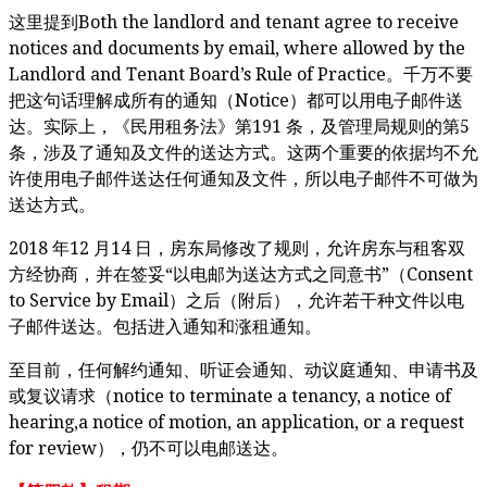
Both the landlord and tenant agree to receive
这里提到
notices and documents by email, where allowed by the
Landlord and Tenant Board’s Rule of Practice
。千万不要
Notice
把这句话理解成所有的通知（
）都可以用电子邮件送
191
5
达。实际上，《民用租务法》第
条，及管理局规则的第
条，涉及了通知及文件的送达方式。这两个重要的依据均不允
许使用电子邮件送达任何通知及文件，所以电子邮件不可做为
送达方式。
2018
12
14
年
月
日，房东局修改了规则，允许房东与租客双
“
”
Consent
方经协商，并在签妥
以电邮为送达方式之同意书
（
to Service by Email
）之后（附后），允许若干种文件以电
子邮件送达。包括进入通知和涨租通知。
至目前，任何解约通知、听证会通知、动议庭通知、申请书及
notice to terminate a tenancy, a notice of
或复议请求（
hearing,a notice of motion, an application, or a request
for review
），仍不可以电邮送达。