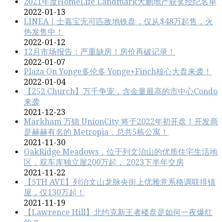
2021年度HomeLife Landmark大鹏地产获奖经纪名单
2022-01-13
LINEA丨士嘉宝无可匹敌地铁盘，仅从$48万起售，火
热发售中！
2022-01-12
12月市场报告：严重缺房！房价再破记录！
2022-01-07
Plaza On Yonge多伦多 Yonge+Finch核心大盘来袭！
2022-01-04
【252 Church】万千争宠，含金量最高的市中心Condo
来袭
2021-12-23
Markham 万锦 UnionCity 将于2022年初开盘！开发商
是赫赫有名的 Metropia，总共5栋公寓！
2021-11-30
OakRidge Meadows，位于列文治‬山的优质住宅生活地
区，双车库独立屋200万起， 2023下半年交房
2021-11-22
【5TH AVE】列治文山龙脉央街上优雅意系格调联排镇
屋，仅130万起！
2021-11-19
【Lawrence Hill】北约克新王者楼盘是如何一夜爆红