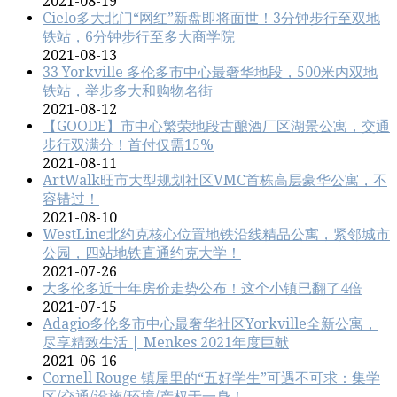
2021-08-19
Cielo多大北门“网红”新盘即将面世！3分钟步行至双地
铁站，6分钟步行至多大商学院
2021-08-13
33 Yorkville 多伦多市中心最奢华地段，500米内双地
铁站，举步多大和购物名街
2021-08-12
【GOODE】市中心繁荣地段古酿酒厂区湖景公寓，交通
步行双满分！首付仅需15%
2021-08-11
ArtWalk旺市大型规划社区VMC首栋高层豪华公寓，不
容错过！
2021-08-10
WestLine北约克核心位置地铁沿线精品公寓，紧邻城市
公园，四站地铁直通约克大学！
2021-07-26
大多伦多近十年房价走势公布！这个小镇已翻了4倍
2021-07-15
Adagio多伦多市中心最奢华社区Yorkville全新公寓，
尽享精致生活 | Menkes 2021年度巨献
2021-06-16
Cornell Rouge 镇屋里的“五好学生”可遇不可求：集学
区/交通/设施/环境/产权于一身！