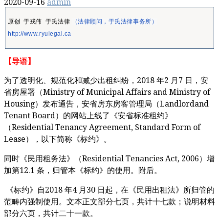
2020-09-16
admin
原创
于戎伟
于氏法律
（法律顾问，于氏法律事务所）
http://www.ryulegal.ca
【导语】
2018
2
7
为了透明化、规范化和减少出租纠纷，
年
月
日，安
Ministry of Municipal Affairs and Ministry of
省房屋署（
Housing
Landlordand
）发布通告，安省房东房客管理局（
Tenant Board
）的网站上线了《安省标准租约》
Residential Tenancy Agreement, Standard Form of
（
Lease
），以下简称《标约》。
Residential Tenancies Act, 2006
同时《民用租务法》（
）增
12.1
加第
条，归管本《标约》的使用。附后。
2018
4
30
《标约》自
年
月
日起，在《民用出租法》所归管的
范畴内强制使用。文本正文部分七页，共计十七款；说明材料
部分六页，共计二十一款。