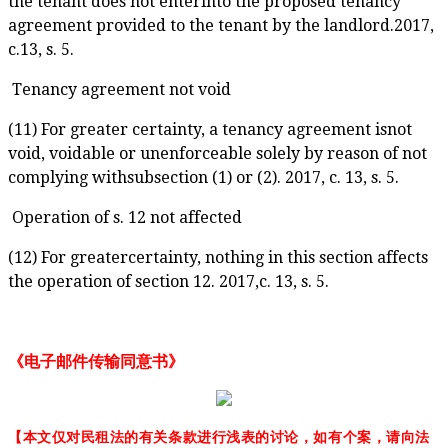
the tenant does not enterinto the proposed tenancy
agreement provided to the tenant by the landlord.2017,
c.13, s. 5.
Tenancy agreement not void
(11) For greater certainty, a tenancy agreement isnot
void, voidable or unenforceable solely by reason of not
complying withsubsection (1) or (2). 2017, c. 13, s. 5.
Operation of s. 12 not affected
(12) For greatercertainty, nothing in this section affects
the operation of section 12. 2017,c. 13, s. 5.
《电子邮件传输同意书》
【本文仅对民租法的有关条款进行浅表的讨论，如有个案，请向法