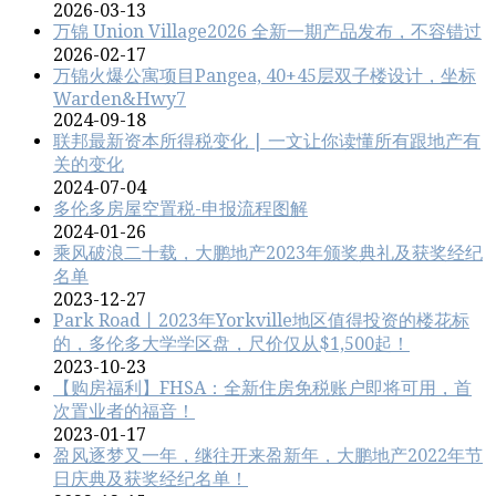
2026-03-13
万锦 Union Village2026 全新一期产品发布，不容错过
2026-02-17
万锦火爆公寓项目Pangea, 40+45层双子楼设计，坐标
Warden&Hwy7
2024-09-18
联邦最新资本所得税变化 | 一文让你读懂所有跟地产有
关的变化
2024-07-04
多伦多房屋空置税-申报流程图解
2024-01-26
乘风破浪二十载，大鹏地产2023年颁奖典礼及获奖经纪
名单
2023-12-27
Park Road丨2023年Yorkville地区值得投资的楼花标
的，多伦多大学学区盘，尺价仅从$1,500起！
2023-10-23
【购房福利】FHSA：全新住房免税账户即将可用，首
次置业者的福音！
2023-01-17
盈风逐梦又一年，继往开来盈新年，大鹏地产2022年节
日庆典及获奖经纪名单！