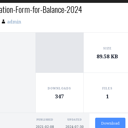
zation-Form-for-Balance-2024
admin
SIZE
89.58 KB
DOWNLOADS
FILES
347
1
PUBLISHED
UPDATED
Download
2021-02-08
2024-07-30