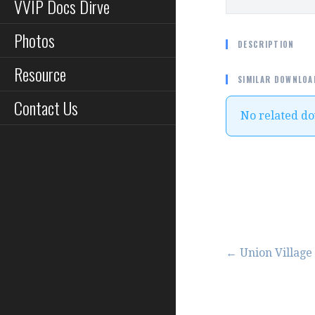
VVIP Docs Dirve
Photos
DESCRIPTION
Resource
SIMILAR DOWNLOA
Contact Us
No related d
Post
← Union Village 
navigation