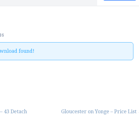
DS
ownload found!
– 43 Detach
Gloucester on Yonge – Price List