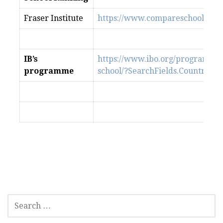
Fraser Institute
https://www.compareschoolranki
IB’s
https://www.ibo.org/programmes
programme
school/?SearchFields.Country=C
SEARCH
FOR: