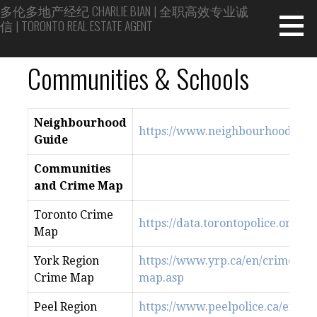
Skip
多伦多地产经纪 CHARLIE BIAN | 全职高效专业诚
信 | TORONTO REAL ESTATE AGENT
to
content
Top 1% 专家 | 20年房屋买卖投资经验
Communities & Schools
Neighbourhood
https://www.neighbourhoodguid
Guide
Communities
and Crime Map
Toronto Crime
https://data.torontopolice.on.ca
Map
York Region
https://www.yrp.ca/en/crime-pr
Crime Map
map.asp
Peel Region
https://www.peelpolice.ca/en/in-