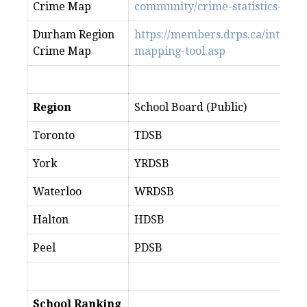
Crime Map
community/crime-statistics-and
Durham Region
https://members.drps.ca/interne
Crime Map
mapping-tool.asp
Region
School Board (Public)
Toronto
TDSB
York
YRDSB
Waterloo
WRDSB
Halton
HDSB
Peel
PDSB
School Ranking