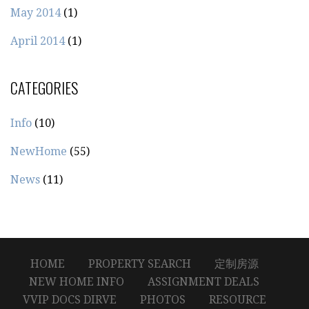
May 2014
(1)
April 2014
(1)
CATEGORIES
Info
(10)
NewHome
(55)
News
(11)
HOME
PROPERTY SEARCH
定制房源
NEW HOME INFO
ASSIGNMENT DEALS
VVIP DOCS DIRVE
PHOTOS
RESOURCE