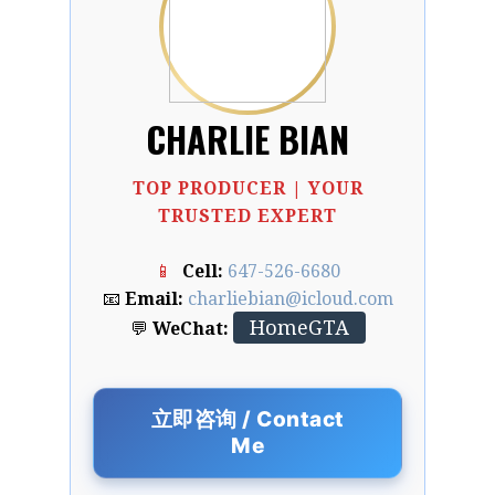
CHARLIE BIAN
TOP PRODUCER | YOUR
TRUSTED EXPERT
📱
Cell:
647-526-6680
📧
Email:
charliebian@icloud.com
HomeGTA
💬
WeChat:
立即咨询 / Contact
Me