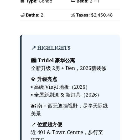
🏢
Type:
Condo
🛏️
Beds:
2 + 1
🛁
Baths:
2
💰
Taxes:
$2,450.48
📍 HIGHLIGHTS
🏙
Tridel 豪华公寓
全新升级 2房 + Den，2026新装修
💎
升级亮点
• 高级 Vinyl 地板（2026）
• 全屋新刷漆 & 新灯具（2026）
🌇 南 + 西无遮挡视野，尽享天际线
美景
📍
位置超方便
近 401 & Town Centre，步行至