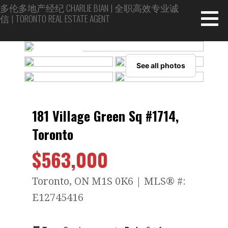
Skip
多伦多地产经纪 CHARLIE BIAN | 全职高效专业诚
信 | TORONTO REAL ESTATE AGENT
to
content
Top 1% 专家 | 20年房屋买卖投资经验
●
FOR SALE
See all photos
181 Village Green Sq #1714,
Toronto
$563,000
Toronto, ON M1S 0K6 | MLS® #:
E12745416